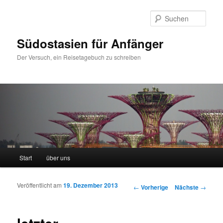
Such
Südostasien für Anfänger
Der Versuch, ein Reisetagebuch zu schreiben
Hauptmenü
Start
über uns
Zum Inhalt wechseln
Zum sekundären Inhalt wechseln
Veröffentlicht am
19. Dezember 2013
Artikelnavigation
←
Vorherige
Nächste
→