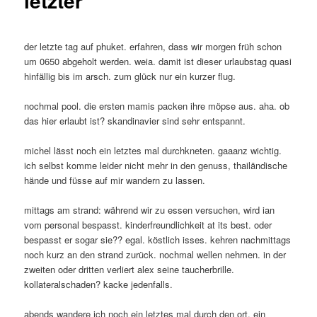
letzter
der letzte tag auf phuket. erfahren, dass wir morgen früh schon
um 0650 abgeholt werden. weia. damit ist dieser urlaubstag quasi
hinfällig bis im arsch. zum glück nur ein kurzer flug.
nochmal pool. die ersten mamis packen ihre möpse aus. aha. ob
das hier erlaubt ist? skandinavier sind sehr entspannt.
michel lässt noch ein letztes mal durchkneten. gaaanz wichtig.
ich selbst komme leider nicht mehr in den genuss, thailändische
hände und füsse auf mir wandern zu lassen.
mittags am strand: während wir zu essen versuchen, wird ian
vom personal bespasst. kinderfreundlichkeit at its best. oder
bespasst er sogar sie?? egal. köstlich isses. kehren nachmittags
noch kurz an den strand zurück. nochmal wellen nehmen. in der
zweiten oder dritten verliert alex seine taucherbrille.
kollateralschaden? kacke jedenfalls.
abends wandere ich noch ein letztes mal durch den ort. ein