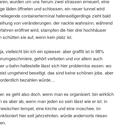
waren, wurden um uns herum zwei strassen erneuert, eine
ige läden öffneten und schlossen. ein neuer tunnel wird
liegende containerterminal hafenseitigerdings zieht bald
eihung von veränderungen. der nackte wahnsinn. während
rfahren eröffnet wird, stampfen die hier drei hochhäuser
chütten sie auf, wenn kein platz ist.
, vielleicht bin ich ein spiesser. aber graffiti ist in 98%
herumgeschmiere, gehört verboten und vor allem auch
r u-bahn-haltestelle lässt sich hier problemlos essen. wo
eist umgehend beseitigt. das sind keine schönen jobs. aber
 ordentlich bezahlen würde…
der. es geht also doch. wenn man es organisiert. bin wirklich
n es aber ab, wenn man jeden so sein lässt wie er ist. in
inesischen tempel, eine kirche und eine moschee. im
nktioniert hier seit jahrzehnten. würde andernorts riesen
en.