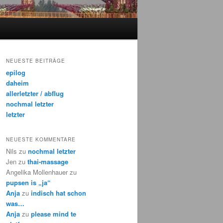
NEUESTE BEITRÄGE
epilog
daheim
allerletzter / abflug
nochmal letzter
letzter
NEUESTE KOMMENTARE
Nils
zu
nochmal letzter
Jen
zu
thai-massage
Angelika Mollenhauer
zu
pupsen is „ja“
Anja
zu
indisch hat schon
was…
Anja
zu
please mind te