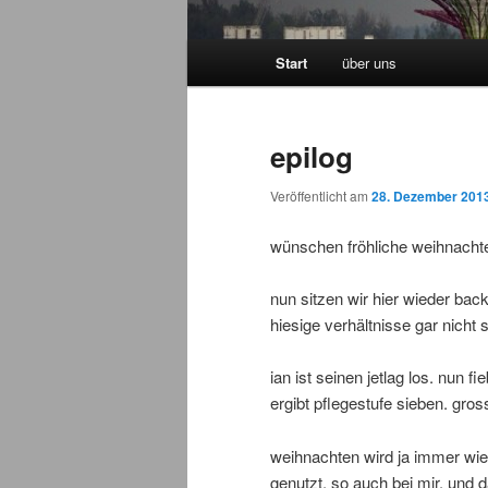
Hauptmenü
Start
über uns
Zum Inhalt wechseln
Zum sekundären Inhalt wec
epilog
Veröffentlicht am
28. Dezember 201
wünschen fröhliche weihnacht
nun sitzen wir hier wieder bac
hiesige verhältnisse gar nicht so
ian ist seinen jetlag los. nun 
ergibt pflegestufe sieben. gross
weihnachten wird ja immer wie
genutzt. so auch bei mir. und 