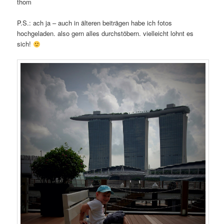
thom
P.S.: ach ja – auch in älteren beiträgen habe ich fotos
hochgeladen. also gern alles durchstöbern. vielleicht lohnt es
sich!