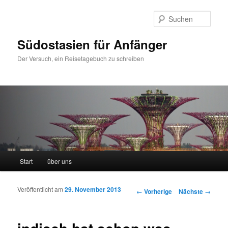
Such
Südostasien für Anfänger
Der Versuch, ein Reisetagebuch zu schreiben
Hauptmenü
Start
über uns
Zum Inhalt wechseln
Zum sekundären Inhalt wechseln
Veröffentlicht am
29. November 2013
Artikelnavigation
←
Vorherige
Nächste
→