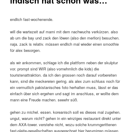
indisch hat schon was…
endlich fast-wochenende.
will die wartezeit auf mami mit dem nachwuchs verkürzen. also
ab um die bay und zack den löwen (also den merlion) besuchen.
naja. zack is relativ. müssen endlich mal wieder einen smoothie
für alex besorgen.
als wir ankommen, schlage ich die plattform neben der skulptur
vor. prompt sind WIR (also vornehmlich die kids) die
touristenattraktion. da ich den grossen noch darauf vorbereiten
kann, sind die meckereien gering. als alex zum schluss noch für
ein vermutlich pakistanisches foto herhalten muss, lässt er das
einfach über sich ergehen und sagt im anschluss, er wollte dem
mann eine Freude machen. seeehr süß.
gehen zu michel. essen. koreanisch soll es dieses mal zugehen.
ungut, warum nicht? gehen in ein winziges restaurant direkt unter
dem AXA-tower. verstehe nicht, wozu solche krummgerittenen
fast-pleite-gesellschaften ausgerechnet hier herumirren müssen.