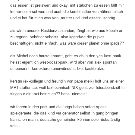
das essen ist preiswert und okay. mit stäbchen zu essen fällt mir
immer noch schwer. und auch die kombination von hühnerfleisch
und ei hat für mich was von „mutter und kind essen“. schräg.
als wir in unserer Residenz anlanden, fängt es wie aus kübeln an
zu regnen. schöner scheiss. also irgendwie die pupies
beschäftigen. nicht einfach. was wäre dieser planet ohne ipads??
als Michel nach hause kommt, geht es ab in den yes-kost-paak.
heisst eigentlich west-coast-park, wird aber von alex spontan
umbenannt. korrekturen unerwünscht. tze. kackbratze.
kerstin (ex-kollegin und freundin von papa meik) holt uns an einer
MRT-station ab, weil taxitechnisch NIX geht. zur feierabendzeit in
singapur ein taxi bestellen?? haha. niemals!
wir fahren in den park und die jungs haben sofort spass.
spielgeraete, die das kind via generator selbst in gang bringen
kann…oh mann, deutsche gemeinden können solo rückständig
sein…