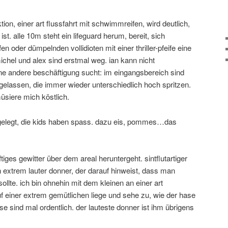
tion, einer art flussfahrt mit schwimmreifen, wird deutlich,
ist. alle 10m steht ein lifeguard herum, bereit, sich
en oder dümpelnden vollidioten mit einer thriller-pfeife eine
 michel und alex sind erstmal weg. ian kann nicht
ne andere beschäftigung sucht: im eingangsbereich sind
elassen, die immer wieder unterschiedlich hoch spritzen.
müsiere mich köstlich.
 angelegt, die kids haben spass. dazu eis, pommes…das
tiges gewitter über dem areal heruntergeht. sintflutartiger
n extrem lauter donner, der darauf hinweist, dass man
llte. ich bin ohnehin mit dem kleinen an einer art
einer extrem gemütlichen liege und sehe zu, wie der hase
se sind mal ordentlich. der lauteste donner ist ihm übrigens