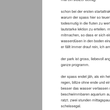
schon bei der ersten startattrak
warum
der spass hier so teuer 
todesmutig in die fluten zu werf
lautstarke lektion zu erteilen.
mitmachen, so dass er sich ei
wasserdüsen in den boden eing
er fällt immer drauf rein, ich a
der park ist gross, liebevoll
ganze programm.
der spass endet jäh, als ein hef
regen, blitze ohne ende und ei
besser das wasser verlassen so
beschwimmbaren aquarium auf 
ratzt. zwei stunden mittagspau
scheissegal.