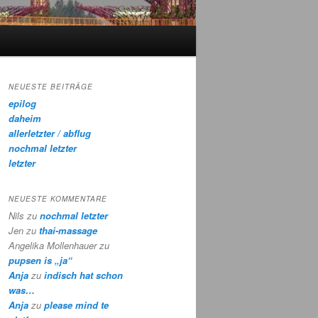
NEUESTE BEITRÄGE
epilog
daheim
allerletzter / abflug
nochmal letzter
letzter
NEUESTE KOMMENTARE
Nils
zu
nochmal letzter
Jen
zu
thai-massage
Angelika Mollenhauer
zu
pupsen is „ja“
Anja
zu
indisch hat schon
was…
Anja
zu
please mind te