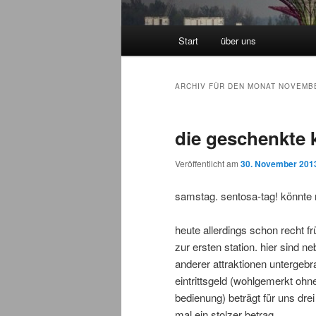
Hauptmenü
Start
über uns
Zum Inhalt wechseln
Zum sekundären Inhalt wec
ARCHIV FÜR DEN MONAT
NOVEMBE
die geschenkte 
Veröffentlicht am
30. November 201
samstag. sentosa-tag! könnte 
heute allerdings schon recht 
zur ersten station. hier sind
anderer attraktionen untergebra
eintrittsgeld (wohlgemerkt ohn
bedienung) beträgt für uns dre
mal ein stolzer betrag.