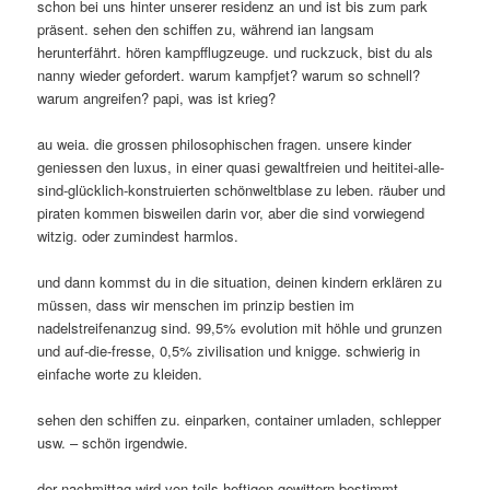
schon bei uns hinter unserer residenz an und ist bis zum park
präsent. sehen den schiffen zu, während ian langsam
herunterfährt. hören kampfflugzeuge. und ruckzuck, bist du als
nanny wieder gefordert. warum kampfjet? warum so schnell?
warum angreifen? papi, was ist krieg?
au weia. die grossen philosophischen fragen. unsere kinder
geniessen den luxus, in einer quasi gewaltfreien und heititei-alle-
sind-glücklich-konstruierten schönweltblase zu leben. räuber und
piraten kommen bisweilen darin vor, aber die sind vorwiegend
witzig. oder zumindest harmlos.
und dann kommst du in die situation, deinen kindern erklären zu
müssen, dass wir menschen im prinzip bestien im
nadelstreifenanzug sind. 99,5% evolution mit höhle und grunzen
und auf-die-fresse, 0,5% zivilisation und knigge. schwierig in
einfache worte zu kleiden.
sehen den schiffen zu. einparken, container umladen, schlepper
usw. – schön irgendwie.
der nachmittag wird von teils heftigen gewittern bestimmt.