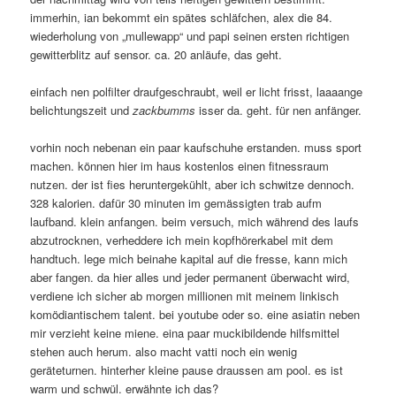
immerhin, ian bekommt ein spätes schläfchen, alex die 84.
wiederholung von „mullewapp“ und papi seinen ersten richtigen
gewitterblitz auf sensor. ca. 20 anläufe, das geht.
einfach nen polfilter draufgeschraubt, weil er licht frisst, laaaange
belichtungszeit und
zackbumms
isser da. geht. für nen anfänger.
vorhin noch nebenan ein paar kaufschuhe erstanden. muss sport
machen. können hier im haus kostenlos einen fitnessraum
nutzen. der ist fies heruntergekühlt, aber ich schwitze dennoch.
328 kalorien. dafür 30 minuten im gemässigten trab aufm
laufband. klein anfangen. beim versuch, mich während des laufs
abzutrocknen, verheddere ich mein kopfhörerkabel mit dem
handtuch. lege mich beinahe kapital auf die fresse, kann mich
aber fangen. da hier alles und jeder permanent überwacht wird,
verdiene ich sicher ab morgen millionen mit meinem linkisch
komödiantischem talent. bei youtube oder so. eine asiatin neben
mir verzieht keine miene. eina paar muckibildende hilfsmittel
stehen auch herum. also macht vatti noch ein wenig
geräteturnen. hinterher kleine pause draussen am pool. es ist
warm und schwül. erwähnte ich das?