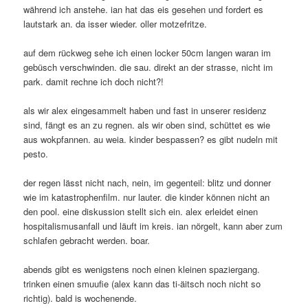
während ich anstehe. ian hat das eis gesehen und fordert es
lautstark an. da isser wieder. oller motzefritze.
auf dem rückweg sehe ich einen locker 50cm langen waran im
gebüsch verschwinden. die sau. direkt an der strasse, nicht im
park. damit rechne ich doch nicht?!
als wir alex eingesammelt haben und fast in unserer residenz
sind, fängt es an zu regnen. als wir oben sind, schüttet es wie
aus wokpfannen. au weia. kinder bespassen? es gibt nudeln mit
pesto.
der regen lässt nicht nach, nein, im gegenteil: blitz und donner
wie im katastrophenfilm. nur lauter. die kinder können nicht an
den pool. eine diskussion stellt sich ein. alex erleidet einen
hospitalismusanfall und läuft im kreis. ian nörgelt, kann aber zum
schlafen gebracht werden. boar.
abends gibt es wenigstens noch einen kleinen spaziergang.
trinken einen smuufie (alex kann das ti-äitsch noch nicht so
richtig). bald is wochenende.