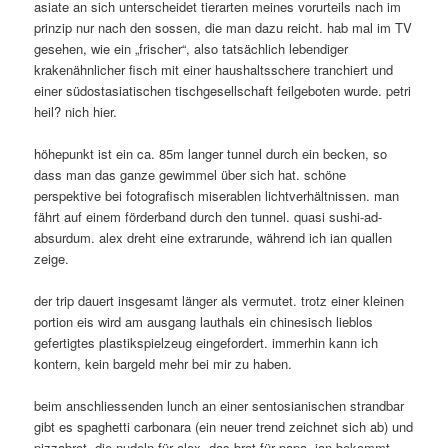
asiate an sich unterscheidet tierarten meines vorurteils nach im
prinzip nur nach den sossen, die man dazu reicht. hab mal im TV
gesehen, wie ein „frischer“, also tatsächlich lebendiger
krakenähnlicher fisch mit einer haushaltsschere tranchiert und
einer südostasiatischen tischgesellschaft feilgeboten wurde. petri
heil? nich hier.
höhepunkt ist ein ca. 85m langer tunnel durch ein becken, so
dass man das ganze gewimmel über sich hat. schöne
perspektive bei fotografisch miserablen lichtverhältnissen. man
fährt auf einem förderband durch den tunnel. quasi sushi-ad-
absurdum. alex dreht eine extrarunde, während ich ian quallen
zeige.
der trip dauert insgesamt länger als vermutet. trotz einer kleinen
portion eis wird am ausgang lauthals ein chinesisch lieblos
gefertigtes plastikspielzeug eingefordert. immerhin kann ich
kontern, kein bargeld mehr bei mir zu haben.
beim anschliessenden lunch an einer sentosianischen strandbar
gibt es spaghetti carbonara (ein neuer trend zeichnet sich ab) und
pizzabrot. die nudeln für alex, das brot für papa. ian bekommt