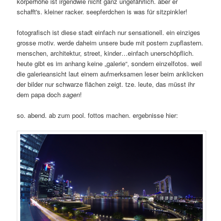
körperhöhe ist irgendwie nicht ganz ungefährlich. aber er
schafft's. kleiner racker. seepferdchen is was für sitzpinkler!
fotografisch ist diese stadt einfach nur sensationell. ein einziges
grosse motiv. werde daheim unsere bude mit postern zupflastern.
menschen, architektur, street, kinder…einfach unerschöpflich.
heute gibt es im anhang keine „galerie“, sondern einzelfotos. weil
die galerieansicht laut einem aufmerksamen leser beim anklicken
der bilder nur schwarze flächen zeigt. tze. leute, das müsst ihr
dem papa doch
sagen
!
so. abend. ab zum pool. fottos machen. ergebnisse hier: