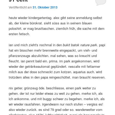
Veröffentlicht am
31. Oktober 2013
heute wieder kindergartentag. alex gibt seine anmeldung selbst
ab, der kleine bürokrat. sieht süss aus in seinem blauen
poloshirt. er mag brusttaschen. ziemlich früh, die sache mit dem
ersten fetisch.
ian und mich zieht's nochmal in den
bukit batok nature park
. papi
hat ein bisschen mehr brennweite eingepackt, um vieh- und
pflanzenzeugs abzulichten. mal sehen, was so kreucht und
fleucht. ian pennt bald ein. prima. im park angekommen, wird
wieder der getränkeautomat geplündert. nescafe mit fettarmer
milch aus der dose schmeckt zum kotzen. aquarius auch. wird
trotzdem alles in den papa reingeschüttet. man braucht reserven.
nix getier. grünzeug öde. beschliesse, einen park weiter zu
gehen. der ist nur leider etwas zu weit zu gehen. merke ich, als
ich ankomme. und mit buggy schwer zu begehen. merke ich, als
wir wieder rausfahren. irgendwann nur noch stufen – vergiss es!
also wieder zurück. es sind 79 grad oder so. wanderwetter vom
allerfeinsten. plus 167% luftfeuchtigkeit. quasi als bonusmeile to