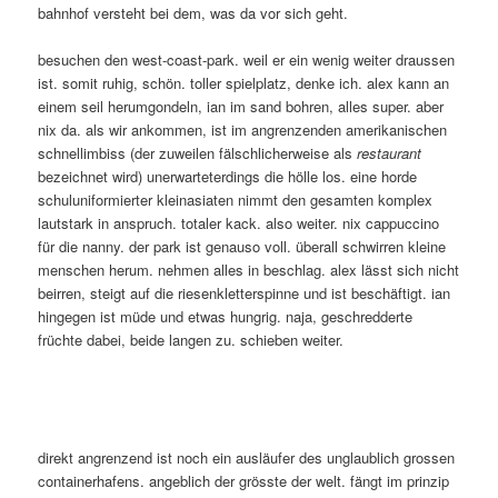
bahnhof versteht bei dem, was da vor sich geht.
besuchen den west-coast-park. weil er ein wenig weiter draussen
ist. somit ruhig, schön. toller spielplatz, denke ich. alex kann an
einem seil herumgondeln, ian im sand bohren, alles super. aber
nix da. als wir ankommen, ist im angrenzenden amerikanischen
schnellimbiss (der zuweilen fälschlicherweise als
restaurant
bezeichnet wird) unerwarteterdings die hölle los. eine horde
schuluniformierter kleinasiaten nimmt den gesamten komplex
lautstark in anspruch. totaler kack. also weiter. nix cappuccino
für die nanny. der park ist genauso voll. überall schwirren kleine
menschen herum. nehmen alles in beschlag. alex lässt sich nicht
beirren, steigt auf die riesenkletterspinne und ist beschäftigt. ian
hingegen ist müde und etwas hungrig. naja, geschredderte
früchte dabei, beide langen zu. schieben weiter.
direkt angrenzend ist noch ein ausläufer des unglaublich grossen
containerhafens. angeblich der grösste der welt. fängt im prinzip