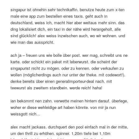
singapur ist ohnehin sehr technikaffin. benutze heute zum x-ten
male eine app zum bestellen eines taxis. geht auch in
deutschland, weiss ich, macht hier aber weitaus mehr sinn. das
ding lokalisiert dich, ein taxi in der nähe wird herangeholt, alle
sind glücklich! alex weiss inzwischen auch, wo wir wohnen. und
wie man das ausspricht.
ach ja – freuen uns wie bolle über post. wer mag, schreibt uns ne
karte. oder schickt ein paket mit leberwurst. die scheint der
singapurist nicht zu mögen. oder zu kennen. oder verkaufen zu
wollen (möglicherdings auch nur unter der theke. mit codewort!).
denke bereits über einen generalimporteur-deal nach. mit
teewurst als zweitem standbein. werde reich! haha!
ian bekommt nen zahn. verwette meinen hintern darauf. überlege,
woher er diese wehleidige art haben könnte. von mir ja nun
weissgott nich…
alex macht jackass. durchquert den pool einfach mal in der mitte,
um den thrill zu erhöhen. spinner. 1,20m tiefe bei 1,10m