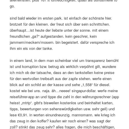
go.
sind bald wieder im ersten park. ist einfach der schönste hier.
brotzeit für den kleinen. der freut sich über sein schnittchen.
überhaupt…ist heute der liebste unter der sonne. mit einem
freundlichen „ga?“ aufgestanden. kein geschrei, kein
jammern/meckern/mosern. bin begeistert. dafür verspreche ich
ihm ein eis von der tanke.
in einem land, in dem man scheinbar viel um transparenz bemüht
ist und korruption bzw. betrug als wirklich verpöhnt gilt, wundere
ich mich ob der tatsache, dass an den tankstellen keine preise
für den wertvollen treibsaft aus der zapfe stehen. werfe einen
blick auf ein schild an der kasse und sehe „1,558“ für diesel.
kostet wie bei uns. naja. äh…neeee! singapur-dollar. werfe meine
reiseführer-app an und tippe die zahl in den währungsrechner (app
heisst „mtrip“. gibt's bisweilen kostenlos und beinhaltet karten,
tipps, bewertungen von sehenswürdigkeiten usw. sehr geil) und
lese €0,91. in worten einundneunzig. mannomann. wie krieg ich
das zeug in den koffer? kaufen wir noch einen? was sagt der
zoll? stinkt das zeug sehr? alles fragen, die mich beschäftigen,