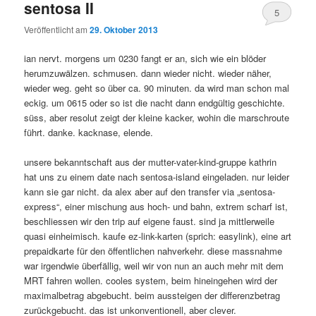
sentosa II
5
Veröffentlicht am
29. Oktober 2013
ian nervt. morgens um 0230 fangt er an, sich wie ein blöder
herumzuwälzen. schmusen. dann wieder nicht. wieder näher,
wieder weg. geht so über ca. 90 minuten. da wird man schon mal
eckig. um 0615 oder so ist die nacht dann endgültig geschichte.
süss, aber resolut zeigt der kleine kacker, wohin die marschroute
führt. danke. kacknase, elende.
unsere bekanntschaft aus der mutter-vater-kind-gruppe kathrin
hat uns zu einem date nach sentosa-island eingeladen. nur leider
kann sie gar nicht. da alex aber auf den transfer via „sentosa-
express“, einer mischung aus hoch- und bahn, extrem scharf ist,
beschliessen wir den trip auf eigene faust. sind ja mittlerweile
quasi einheimisch. kaufe ez-link-karten (sprich: easylink), eine art
prepaidkarte für den öffentlichen nahverkehr. diese massnahme
war irgendwie überfällig, weil wir von nun an auch mehr mit dem
MRT fahren wollen. cooles system, beim hineingehen wird der
maximalbetrag abgebucht. beim aussteigen der differenzbetrag
zurückgebucht. das ist unkonventionell, aber clever.