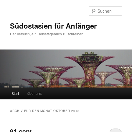
Such
Südostasien für Anfänger
Der Versuch, ein Reisetagebuch zu schreiben
Hauptmenü
Start
über uns
Zum Inhalt wechseln
Zum sekundären Inhalt wechseln
ARCHIV FÜR DEN MONAT
OKTOBER 2013
91 cent