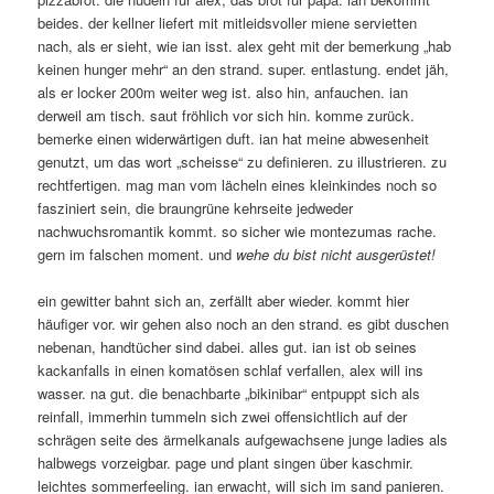
beides. der kellner liefert mit mitleidsvoller miene servietten
nach, als er sieht, wie ian isst. alex geht mit der bemerkung „hab
keinen hunger mehr“ an den strand. super. entlastung. endet jäh,
als er locker 200m weiter weg ist. also hin, anfauchen. ian
derweil am tisch. saut fröhlich vor sich hin. komme zurück.
bemerke einen widerwärtigen duft. ian hat meine abwesenheit
genutzt, um das wort „scheisse“ zu definieren. zu illustrieren. zu
rechtfertigen. mag man vom lächeln eines kleinkindes noch so
fasziniert sein, die braungrüne kehrseite jedweder
nachwuchsromantik kommt. so sicher wie montezumas rache.
gern im falschen moment. und
wehe du bist nicht ausgerüstet!
ein gewitter bahnt sich an, zerfällt aber wieder. kommt hier
häufiger vor. wir gehen also noch an den strand. es gibt duschen
nebenan, handtücher sind dabei. alles gut. ian ist ob seines
kackanfalls in einen komatösen schlaf verfallen, alex will ins
wasser. na gut. die benachbarte „bikinibar“ entpuppt sich als
reinfall, immerhin tummeln sich zwei offensichtlich auf der
schrägen seite des ärmelkanals aufgewachsene junge ladies als
halbwegs vorzeigbar. page und plant singen über kaschmir.
leichtes sommerfeeling. ian erwacht, will sich im sand panieren.