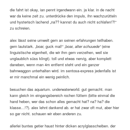
die fahrt ist okay, ian pennt irgendwann ein. ja klar. in de nacht
war da keine zeit zu. unterdrücke den impuls, ihn wachzurütteln
und hysterisch lachend „na?? kannst du auch nicht schlafen!?!“
zu schreien.
alex lässt seine umwelt gern an seinen erfahrungen teilhaben.
gern lautstark. „boar, guck mal!“ „boar,
alter schuuede“
(eine
linguistische eigenheit, die wir ihm gern verzeihen, weil sie
unglaublich süss klingt). toll und etwas nervig, aber komplett
daneben, wenn man 4m entfernt steht und ein ganzer
bahnwaggon unterhalten wird. im sentosa-express jedenfalls ist
er mir manchmal ein wenig peinlich.
besuchen das aquarium. underwaterworld. gut gemacht. man
kann gleich im eingangsbereich rochen füttern (bitte einmal die
hand heben, wer das schon alles gemacht hat? na? ha? die
klasse…!?). alex lehnt dankend ab. er hat zwar oft mut, aber hier
so gar nicht. schauen wir eben anderen zu.
allerlei buntes getier haust hinter dicken acrylglasscheiben. der