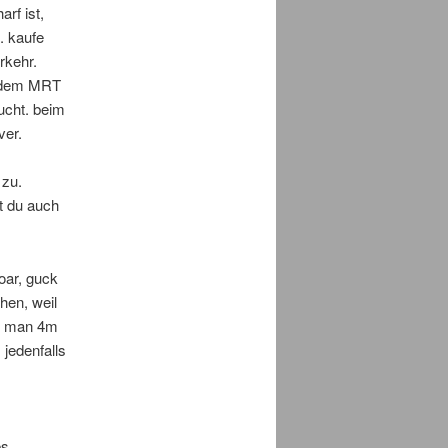
rf ist,
. kaufe
rkehr.
t dem MRT
ucht. beim
ver.
 zu.
t du auch
oar, guck
ihen, weil
nn man 4m
jedenfalls
es