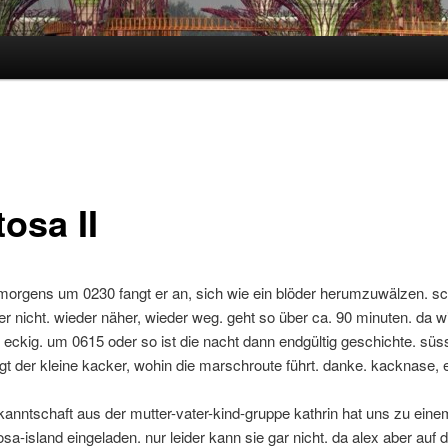
hseln
osa II
. morgens um 0230 fangt er an, sich wie ein blöder herumzuwälzen. 
r nicht. wieder näher, wieder weg. geht so über ca. 90 minuten. da 
eckig. um 0615 oder so ist die nacht dann endgültig geschichte. süs
igt der kleine kacker, wohin die marschroute führt. danke. kacknase, 
anntschaft aus der mutter-vater-kind-gruppe kathrin hat uns zu eine
sa-island eingeladen. nur leider kann sie gar nicht. da alex aber auf 