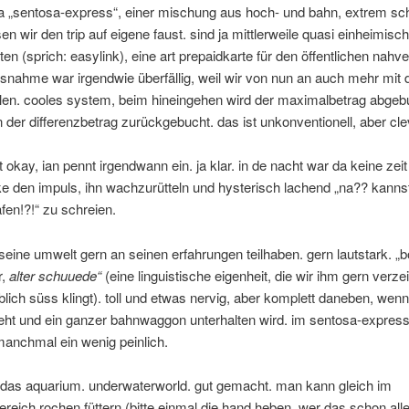
ia „sentosa-express“, einer mischung aus hoch- und bahn, extrem scha
en wir den trip auf eigene faust. sind ja mittlerweile quasi einheimisch
rten (sprich: easylink), eine art prepaidkarte für den öffentlichen nahve
snahme war irgendwie überfällig, weil wir von nun an auch mehr mi
llen. cooles system, beim hineingehen wird der maximalbetrag abgeb
 der differenzbetrag zurückgebucht. das ist unkonventionell, aber cle
st okay, ian pennt irgendwann ein. ja klar. in de nacht war da keine zeit
e den impuls, ihn wachzurütteln und hysterisch lachend „na?? kanns
afen!?!“ zu schreien.
 seine umwelt gern an seinen erfahrungen teilhaben. gern lautstark. „b
r,
alter schuuede“
(eine linguistische eigenheit, die wir ihm gern verze
blich süss klingt). toll und etwas nervig, aber komplett daneben, we
teht und ein ganzer bahnwaggon unterhalten wird. im sentosa-express 
 manchmal ein wenig peinlich.
das aquarium. underwaterworld. gut gemacht. man kann gleich im
reich rochen füttern (bitte einmal die hand heben, wer das schon all