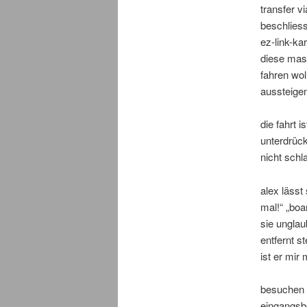
transfer v
beschliess
ez-link-ka
diese mas
fahren wo
aussteigen
die fahrt i
unterdrück
nicht schl
alex lässt
mal!“ „boa
sie unglau
entfernt s
ist er mir
besuchen 
eingangsbe