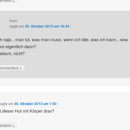
ntiere
thom
sagte am
30. Oktober 2013 um 16:44
:
h naja…man tut, was man muss. wenn ich täte, was ich kann…was
re eigentlich dann?
etisch, nicht?
↓
ommentiere
sagte am
30. Oktober 2013 um 1:50
:
t dieser Hut mit Körper dran?
↓
ntiere