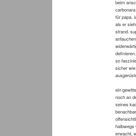
beim ansch
carbonara 
für papa. 
als er sie
strand. su
anfauchen.
widerwärti
definieren
so faszin
sicher wi
ausgerüste
ein gewitt
noch an de
seines kac
benachbart
offensicht
halbwegs v
erwacht, w