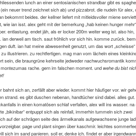
liessenden lunch an einer sentosianischen strandbar gibt es spaghet
(ein neuer trend zeichnet sich ab) und pizzabrot. die nudeln für alex, 
ian bekommt beides. der kellner liefert mit mitleidsvoller miene servie
ht, wie ian isst. alex geht mit der bemerkung „hab keinen hunger mehr
per. entlastung. endet jäh, als er locker 200m weiter weg ist. also hin,
 ian derweil am tisch. saut fröhlich vor sich hin. komme zurück. be
gen duft. ian hat meine abwesenheit genutzt, um das wort „scheisse“
. zu illustrieren. zu rechtfertigen. mag man vom lächeln eines kleinki
iert sein, die braungrüne kehrseite jedweder nachwuchsromantik kom
e montezumas rache. gern im falschen moment. und
wehe du bist nic
t!
er bahnt sich an, zerfällt aber wieder. kommt hier häufiger vor. wir geh
n strand. es gibt duschen nebenan, handtücher sind dabei. alles gut. 
kanfalls in einen komatösen schlaf verfallen, alex will ins wasser. na 
e „bikinibar“ entpuppt sich als reinfall, immerhin tummeln sich zwei
lich auf der schrägen seite des ärmelkanals aufgewachsene junge lad
orzeigbar. page und plant singen über kaschmir. leichtes sommerfeel
ill sich im sand panieren. soll er, denke ich. findet er aber irgendwann