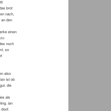
ti
das brot
tten nach,
“ an den
merke einen
 zu
ndes noch
mt. so
ht
en also
ian ist ob
gut. die
ies als
ing. ian
 doof.