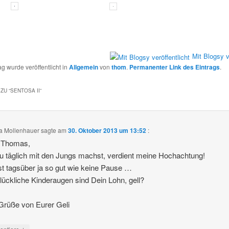
Mit Blogsy v
ag wurde veröffentlicht in
Allgemein
von
thom
.
Permanenter Link des Eintrags
.
ZU “
SENTOSA II
”
a Mollenhauer
sagte am
30. Oktober 2013 um 13:52
:
r Thomas,
 täglich mit den Jungs machst, verdient meine Hochachtung!
t tagsüber ja so gut wie keine Pause …
lückliche Kinderaugen sind Dein Lohn, gell?
Grüße von Eurer Geli
↓