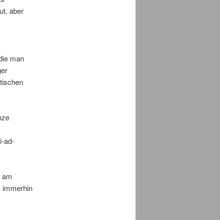
ut, aber
 die man
ger
atischen
nze
i-ad-
d am
t. immerhin