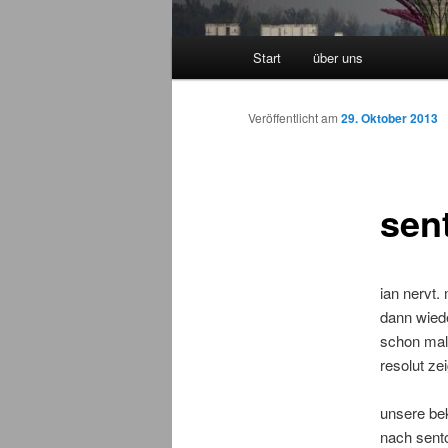
Hauptmenü
Start
über uns
Zum Inhalt wechseln
Zum sekundären Inhalt wec
Veröffentlicht am
29. Oktober 2013
sent
ian nervt
dann wiede
schon mal 
resolut ze
unsere bek
nach sento