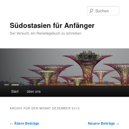
Such
Südostasien für Anfänger
Der Versuch, ein Reisetagebuch zu schreiben
Hauptmenü
Start
über uns
Zum Inhalt wechseln
Zum sekundären Inhalt wechseln
ARCHIV FÜR DEN MONAT
DEZEMBER 2013
Artikelnavigation
←
Ältere Beiträge
Neuere Beiträge
→