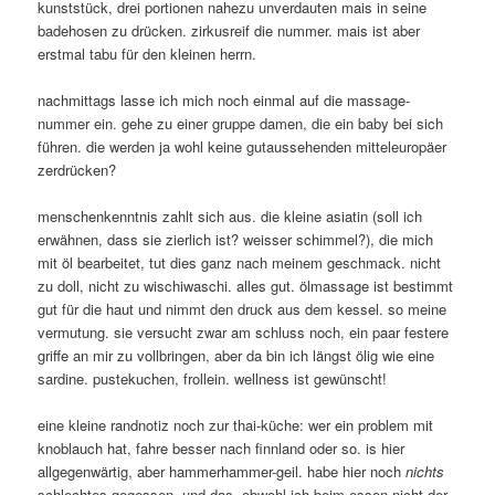
kunststück, drei portionen nahezu unverdauten mais in seine
badehosen zu drücken. zirkusreif die nummer. mais ist aber
erstmal tabu für den kleinen herrn.
nachmittags lasse ich mich noch einmal auf die massage-
nummer ein. gehe zu einer gruppe damen, die ein baby bei sich
führen. die werden ja wohl keine gutaussehenden mitteleuropäer
zerdrücken?
menschenkenntnis zahlt sich aus. die kleine asiatin (soll ich
erwähnen, dass sie zierlich ist? weisser schimmel?), die mich
mit öl bearbeitet, tut dies ganz nach meinem geschmack. nicht
zu doll, nicht zu wischiwaschi. alles gut. ölmassage ist bestimmt
gut für die haut und nimmt den druck aus dem kessel. so meine
vermutung. sie versucht zwar am schluss noch, ein paar festere
griffe an mir zu vollbringen, aber da bin ich längst ölig wie eine
sardine. pustekuchen, frollein. wellness ist gewünscht!
eine kleine randnotiz noch zur thai-küche: wer ein problem mit
knoblauch hat, fahre besser nach finnland oder so. is hier
allgegenwärtig, aber hammerhammer-geil. habe hier noch
nichts
schlechtes gegessen. und das, obwohl ich beim essen nicht der