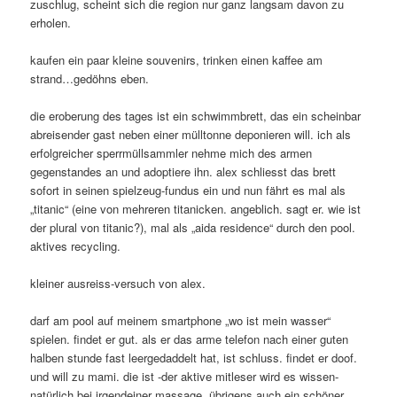
zuschlug, scheint sich die region nur ganz langsam davon zu
erholen.
kaufen ein paar kleine souvenirs, trinken einen kaffee am
strand…gedöhns eben.
die eroberung des tages ist ein schwimmbrett, das ein scheinbar
abreisender gast neben einer mülltonne deponieren will. ich als
erfolgreicher sperrmüllsammler nehme mich des armen
gegenstandes an und adoptiere ihn. alex schliesst das brett
sofort in seinen spielzeug-fundus ein und nun fährt es mal als
„titanic“ (eine von mehreren titanicken. angeblich. sagt er. wie ist
der plural von titanic?), mal als „aida residence“ durch den pool.
aktives recycling.
kleiner ausreiss-versuch von alex.
darf am pool auf meinem smartphone „wo ist mein wasser“
spielen. findet er gut. als er das arme telefon nach einer guten
halben stunde fast leergedaddelt hat, ist schluss. findet er doof.
und will zu mami. die ist -der aktive mitleser wird es wissen-
natürlich bei irgendeiner massage. übrigens auch ein schöner